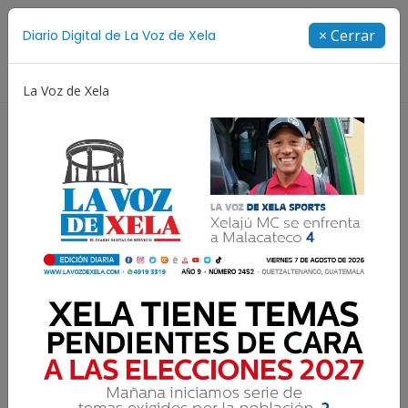
Suscríbete
× Cerrar
Diario Digital de La Voz de Xela
Directorio
La Voz de Xela
Jorge Messi
Copa Centroamericana
Patzicía
Resultados para:
Ministerio de
Comunicaciones