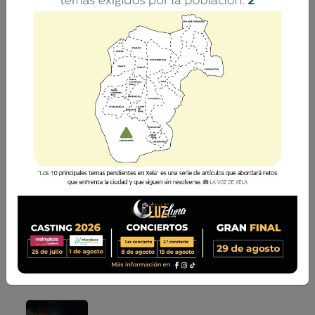
CIV PROMETE HABILITACIÓN INMEDIATA DE LA
RUTA CITO-180
El Ministerio de Comunicaciones, Infraestructura y
Vivienda (CIV) informa que este martes 31 de marzo se
espera rehabilitar por completo el paso vehicular en la
ruta Cito-180, la cual sufrió daños considerables en su
paso alterno debido
El Ministerio de Comunicaciones, Infraestructura y
Vivienda (CIV) informa que este martes 31 de marzo
se espera rehabilitar por completo el paso vehicular
en la ruta Cito-180, la cual sufrió daños considerables
en su paso alterno debido...