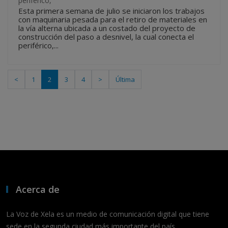
periférico,
Esta primera semana de julio se iniciaron los trabajos
con maquinaria pesada para el retiro de materiales en
la vía alterna ubicada a un costado del proyecto de
construcción del paso a desnivel, la cual conecta el
periférico,...
<
1
2
3
4
>
Última
Acerca de
La Voz de Xela es un medio de comunicación digital que tiene
sede en la segunda ciudad más importante del país,