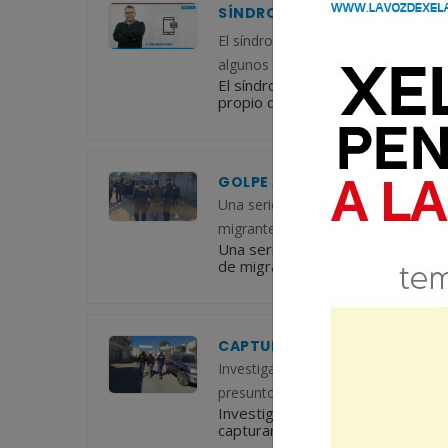
SÍNDROME DE HUBRIS O ENFE
El síndrome de Hubris se caracteriz
algunos fiscales, jueces y otros qu
El síndrome de Hubris se caracte
propio de algunos fiscales, juece
GOLPE A RED DE COYOTAJE 
Una serie de allanamientos ejecutado
migrantes que operaba en el noroc
Una serie de allanamientos ejecuta
de migrantes que operaba en el n
CAPTURAN EN OLINTEPEQUE A
Investigadores de la Policía Naciona
presunto “coyote” durante un allan
Investigadores de la Policía Nacio
capturaron a un presunto “coyote”