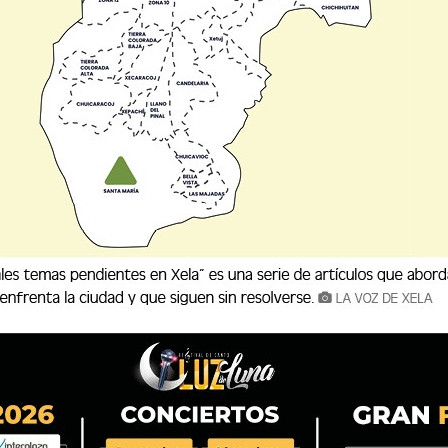
 MÁS DE 55 MIL MIGRANTES RETORNADOS
ación (IGM) informó que el año 2025 concluyó con un total de 55 mil
 de deportación y retorno asistido.
ración (IGM) informó que el año 2025 concluyó con un total de 
 procesos de deportación y retorno asistido. ...
 DEJA UN CAPTURADO Y CUATRO HERIDOS
 de 2026, se registró un accidente de tránsito en el kilómetro 187.5 d
azuelo, en el límite territoria
ro de 2026, se registró un accidente de tránsito en el kilómetro 
tazuelo, en el límite territoria...