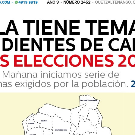
RMEDAD DEL PODER
a por un ego desmedido, narcisista, desprecio por las opiniones ajen
e andan por ahí. El poder que en alg&ua
riza por un ego desmedido, narcisista, desprecio por las opinion
s y otros que andan por ahí. El poder que en alg&ua...
EN HUEHUETENANGO DEJA 14 CAPTURADOS
s por la Policía Nacional Civil (PNC) permitió desarticular parcialmen
cidente del país, dejando como sald
dos por la Policía Nacional Civil (PNC) permitió desarticular parci
oroccidente del país, dejando como sald...
 PRESUNTO COYOTE POR TRÁFICO DE MIGRANTES
l Civil (PNC), a través de la División Especializada en Investigación 
amiento realizad
nal Civil (PNC), a través de la División Especializada en Investig
 durante un allanamiento realizad...