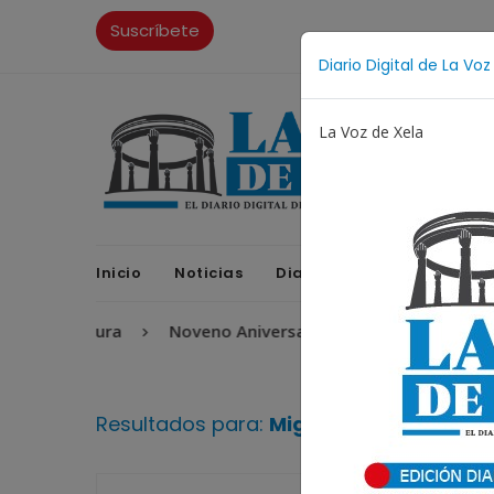
Suscríbete
Diario Digital de La Voz
La Voz de Xela
Inicio
Noticias
Diario Digital
Opinione
Escritura
Noveno Aniversario
Fichajes
Ni
Resultados para:
Migrante