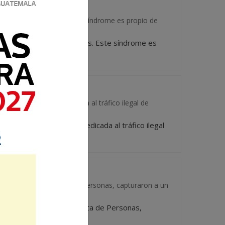
as y conductas raras. Este síndrome es propio de
es ajenas y conductas raras. Este síndrome es
te una estructura dedicada al tráfico ilegal de
almente una estructura dedicada al tráfico ilegal
Criminal (DEIC) de Trata de Personas, capturaron a un
ación Criminal (DEIC) de Trata de Personas,