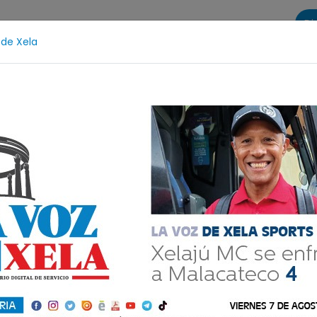
Di
 de Xela
s
La Voz de Xela Sports
Contáctanos
LA VOZ 25
ñez y Adolescencia
Estafa
Protección Infantil