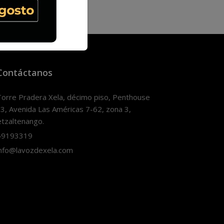
Contáctanos
orre Pradera Xela, décimo piso, Penthouse
3, Avenida Las Américas 7-62, zona 3,
tzaltenango.
9193319
nfo@lavozdexela.com