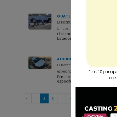
GUATEMALA CERRÓ 2025 CON
El Instituto Guatemalteco de Migr
Unidos, como parte de los procesos
El Instituto Guatemalteco de Mig
Estados Unidos, como parte de los
ACCIDENTE EN LA AUTOPISTA
Durante la tarde de este 2 de enero
específicamente en el sector de Port
Durante la tarde de este 2 de ene
específicamente en el sector de Por
<
1
2
3
4
>
Última