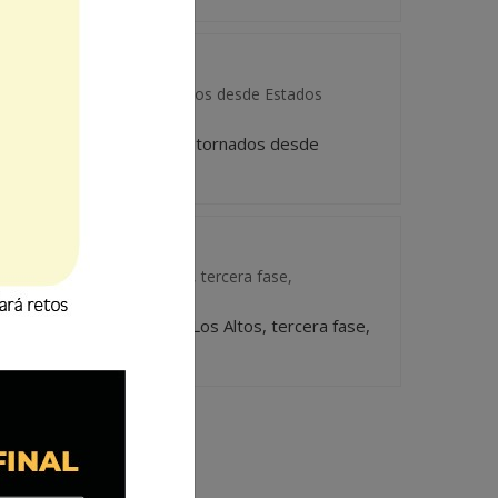
 181 guatemaltecos retornados desde Estados
55 mil 181 guatemaltecos retornados desde
e la Autopista de Los Altos, tercera fase,
187.5 de la Autopista de Los Altos, tercera fase,