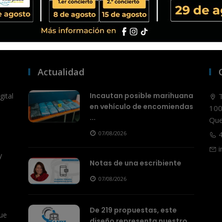
Actualidad
Incautan posible marihuana
ital
T
en vehículo de encomiendas
100
...
Que
07/08/2026
4
i
y
Notas de una escribiente
07/08/2026
De 219 propuestas, este
ue
diseño representa nuestro