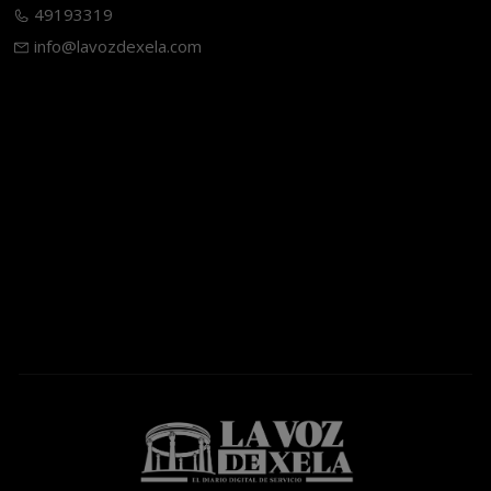
49193319
info@lavozdexela.com