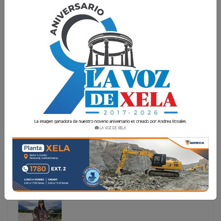
FAMILIA DE DOCTORA MARIELA MONTENEGRO
DESMIENTE SU FALLECIMIENTO
La familia de la ginecóloga oncóloga, docctora Mariela
Montenegro, emitió un comunicado oficial este lunes
para desmentir los rumores que han circulado en redes
sociales sobre su supuesto fallecimiento. "Con profundo
resp
La familia de la ginecóloga oncóloga, docctora Mariela
Montenegro, emitió un comunicado oficial este lunes
para desmentir los rumores que han circulado en
redes sociales sobre su supuesto fallecimiento. "Con
profundo resp...