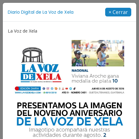
Suscríbete
× Cerrar
Diario Digital de La Voz de Xela
Directorio
La Voz de Xela
Fichajes
Niñez y Adolescencia
Estafa
Pr
Resultados para:
Mariela Montenegro