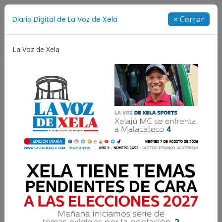
Suscríbete
× Cerrar
Diario Digital de La Voz de Xela
Directorio
La Voz de Xela
Jorge Messi
Copa Centroamericana
Patzicía
Resultados para:
La Voz de Xela Sports