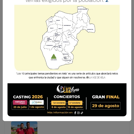
NOS VEMOS ESTA NOCHE | COPA LA VOZ DE XELA
SPORTS CONTINÚA ESTA SEMANA
La Copa La Voz de Xela Sports sigue esta semana con su
segunda y tercera fecha en el torneo de Futbol 7,
organizado por el medio digital La Voz de Xela. Entre el
martes 12 y el jueves 14 de noviembre, doce equipos
divididos en dos grupos se enfrenta
La Copa La Voz de Xela Sports sigue esta semana con
su segunda y tercera fecha en el torneo de Futbol 7,
organizado por el medio digital La Voz de Xela. Entre
el martes 12 y el jueves 14 de noviembre, doce
equipos divididos en dos grupos se enfrenta...