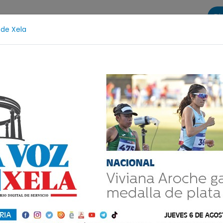
Di
 de Xela
s
La Voz de Xela Sports
Contáctanos
LA VOZ 25
Protección Infantil
Incendios
Festival de Ba