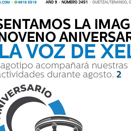
iendo el aliento, con los pulmones pidiendo aire a gritos. Cada segu
Esa sensación, tan dura, es una metáfo
eniendo el aliento, con los pulmones pidiendo aire a gritos. Cada 
erficie. Esa sensación, tan dura, es una metáfo...
Actualidad
Nueve años construyendo
ital
T