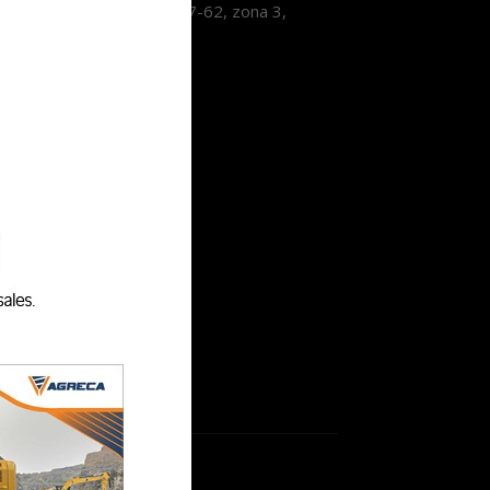
3, Avenida Las Américas 7-62, zona 3,
tzaltenango.
9193319
nfo@lavozdexela.com