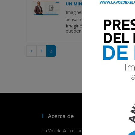
UN MINUTO BAJO EL AGUA
Imaginen estar bajo el agua, conten
pensar es en salir a la superficie. 
Imaginen estar bajo el agua, cont
pueden pensar es en salir a la sup
<
1
2
Acerca de
La Voz de Xela es un medio de comunicación dig