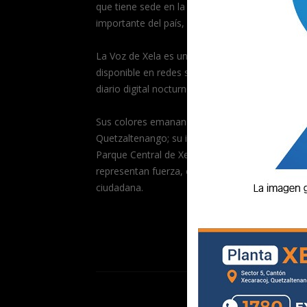
que tiene sede en la segunda ciudad más
importante del país, Quetzaltenango.
La Voz de Xela es un medio multiplataformas,
disponible en redes sociales, portal de noticias 
diario digital nocturno.
Sus colores emanan de la bandera de
Quetzaltenango; su isotipo es el Templete del
Parque Central de Xela, sostenido por manos q
representan fuerza, compromiso y participació
ciudadana.