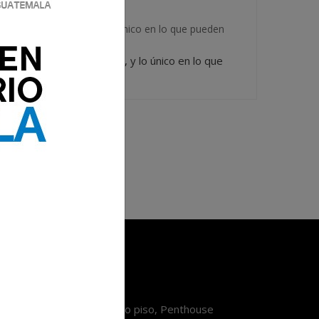
ndo se vuelve eterno, y lo único en lo que pueden
segundo se vuelve eterno, y lo único en lo que
Contáctanos
orre Pradera Xela, décimo piso, Penthouse