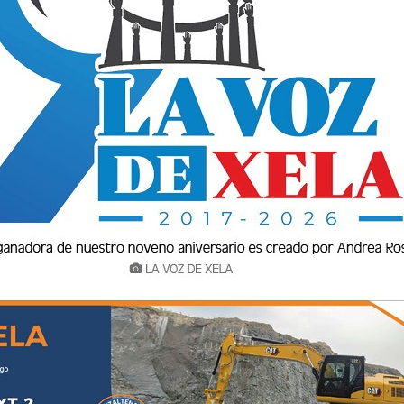
juntos la era digital
100
Que
06/08/2026
4
i
Accidente en zona 3 deja a
y
comerciante con
amputación ...
06/08/2026
ue
Reconocer también es
n
construir el futuro
06/08/2026