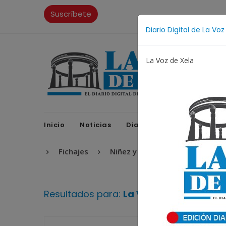
Suscríbete
Diario Digital de La Voz
La Voz de Xela
Inicio
Noticias
Diario Digital
Opinione
versario
Fichajes
Niñez y Adolescencia
Estafa
Resultados para:
La Voz Inmobiliaria