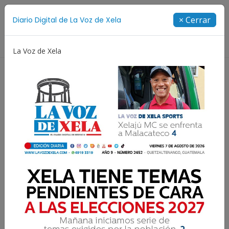
Suscríbete
× Cerrar
Diario Digital de La Voz de Xela
Directorio
La Voz de Xela
Juegos Centroamericanos y del Caribe
Rosario
Resultados para:
La Voz Inmobiliaria