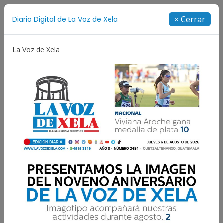
Suscríbete
× Cerrar
Diario Digital de La Voz de Xela
Directorio
La Voz de Xela
Fichajes
Niñez y Adolescencia
Estafa
Pro
Resultados para:
Interamericana