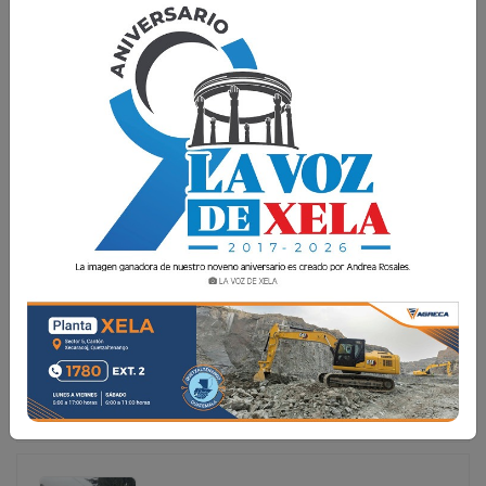
TRAGEDIA EN LA RUTA INTERAMERICANA: LA VOZ
DE XELA TRANSMITE EN VIVO DESDE EL LUGAR DEL
ACCIDENTE
En un fatídico suceso ocurrido hoy en la ruta
Interamericana, cerca del redondel de Cuatro Caminos en
San Cristóbal Totonicapán, un bus pullman y un tráiler
colisionaron, desencadenando un voraz incendio que
lamentablemente cobró la vida de dos pers
En un fatídico suceso ocurrido hoy en la ruta
Interamericana, cerca del redondel de Cuatro Caminos
en San Cristóbal Totonicapán, un bus pullman y un
tráiler colisionaron, desencadenando un voraz incendio
que lamentablemente cobró la vida de dos pers...