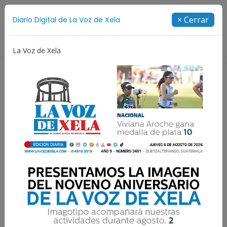
Suscríbete
× Cerrar
Diario Digital de La Voz de Xela
Directorio
La Voz de Xela
Fichajes
Niñez y Adolescencia
Estafa
Prot
Resultados para:
INSIVUMEH