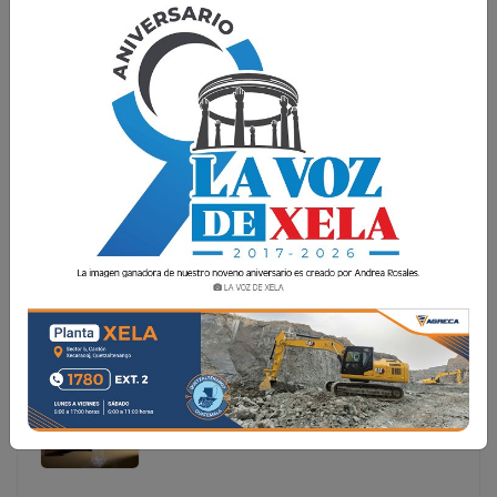
SISMO DE MAGNITUD 5.8 SACUDE GUATEMALA Y
SE SIENTE EN QUETZALTENANGO
Según datos preliminares del Instituto Nacional de
Sismología, Vulcanología, Meteorología e Hidrología
(Insivumeh). El movimiento telúrico tuvo una profundidad
de 10 kilómetros y su epicentro se l
Según datos preliminares del Instituto Nacional de
Sismología, Vulcanología, Meteorología e Hidrología
(Insivumeh). El movimiento telúrico tuvo una
profundidad de 10 kilómetros y su epicentro se l...