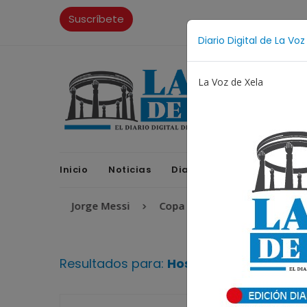
Suscríbete
Diario Digital de La Voz
La Voz de Xela
Inicio
Noticias
Diario Digital
Opinione
gentino
Jorge Messi
Copa Centroamericana
Pa
Resultados para:
Hospital Rodolfo Rob