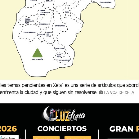
representante de Lionel
100
Mess...
Que
08/08/2026
4
i
y
Xelajú MC consigue el
empate y ahora la misión se
lla...
07/08/2026
ue
n
Incautan posible marihuana
en vehículo de encomiendas
...
07/08/2026