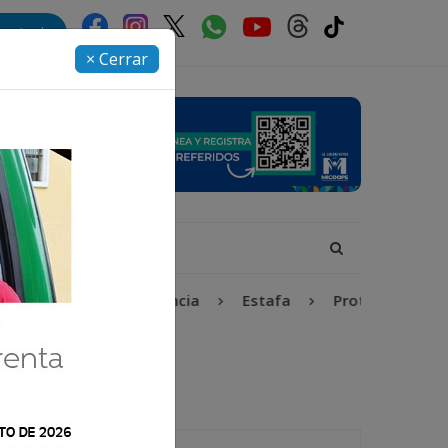
rectorio
× Cerrar
Niñez y Adolescencia
Estafa
Protección Infant