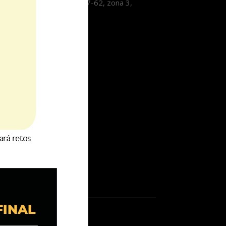
3, Avenida Las Américas 7-62, zona 3,
tzaltenango.
9193319
nfo@lavozdexela.com