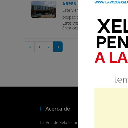
ABREN CLÍNICA PARA DAR SEG
Este viernes 26 de noviembre del 
ocupacional de ingresos de paciente
Este viernes 26 de noviembre de
área ocupacional de ingresos de p
<
1
2
3
Acerca de
La Voz de Xela es un medio de comunicación dig