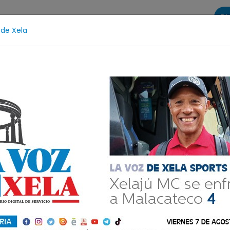
Di
 de Xela
s
La Voz de Xela Sports
Contáctanos
LA VOZ 25
tzicía
Escritura
Noveno Aniversario
Fichajes
les