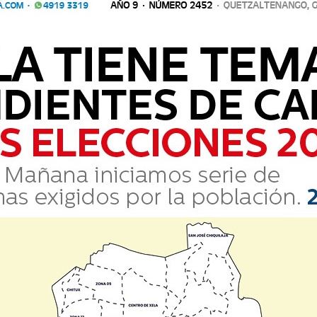
UIMIENTO A PACIENTES QUE TUVIERON COVID-19
año 2021, autoridades del Hospital Regional de Occidente (HRO) dan
s por Covid-19. Giovanni Ortega, director del HRO, indica que esta e
l año 2021, autoridades del Hospital Regional de Occidente (HR
acientes por Covid-19. Giovanni Ortega, director del HRO, indica 
Actualidad
Muere Jorge Messi, padre y
ital
T