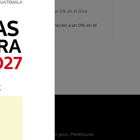
 a conocer que amanecen a un 0% en el área
s
O) dan a conocer que amanecen a un 0% en el
que esta es...
Contáctanos
orre Pradera Xela, décimo piso, Penthouse