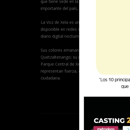
que tiene sede en la segunda ciudad más
importante del país, Quetzaltenango.
La Voz de Xela es un medio multiplataformas,
disponible en redes sociales, portal de noticias 
diario digital nocturno.
Sus colores emanan de la bandera de
Quetzaltenango; su isotipo es el Templete del
Parque Central de Xela, sostenido por manos q
representan fuerza, compromiso y participació
ciudadana.