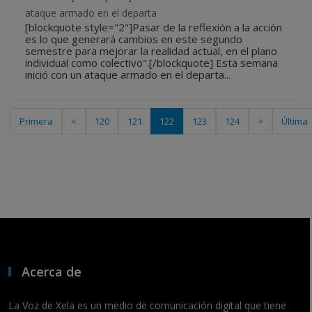
ataque armado en el departa
[blockquote style="2"]Pasar de la reflexión a la acción
es lo que generará cambios en este segundo
semestre para mejorar la realidad actual, en el plano
individual como colectivo".[/blockquote] Esta semana
inició con un ataque armado en el departa...
Primera
<
120
121
122
123
124
>
Última
Acerca de
La Voz de Xela es un medio de comunicación digital que tiene