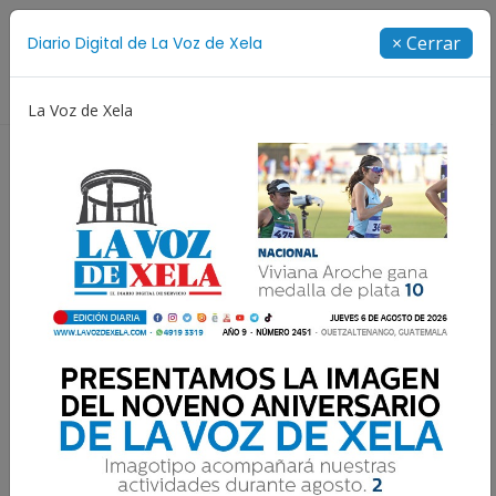
Suscríbete
× Cerrar
Diario Digital de La Voz de Xela
Directorio
La Voz de Xela
Fichajes
Niñez y Adolescencia
Estafa
Prot
Resultados para:
Hospital