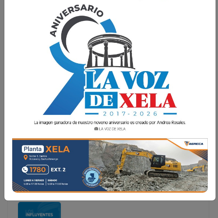
MINISTRO DE SALUD, DIGNIFIQUE AL GREMIO
MÉDICO
No cabe la menor duda, en el gobierno de Jimmy
Morales las personas que están al frente de los
ministerios, direcciones, etc., casi la mayoría son
nefastas, no éticas, abusivas, prepotentes, no aptas y
son la causa de la debacle del Gobierno, pero, e
No cabe la menor duda, en el gobierno de Jimmy
Morales las personas que están al frente de los
ministerios, direcciones, etc., casi la mayoría son
nefastas, no éticas, abusivas, prepotentes, no aptas
y son la causa de la debacle del Gobierno, pero, e...