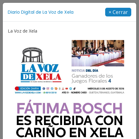
Suscríbete
× Cerrar
Diario Digital de La Voz de Xela
Directorio
La Voz de Xela
Incendios
Festival de Bandas 2026
Proceso Judici
Resultados para:
Guatemala