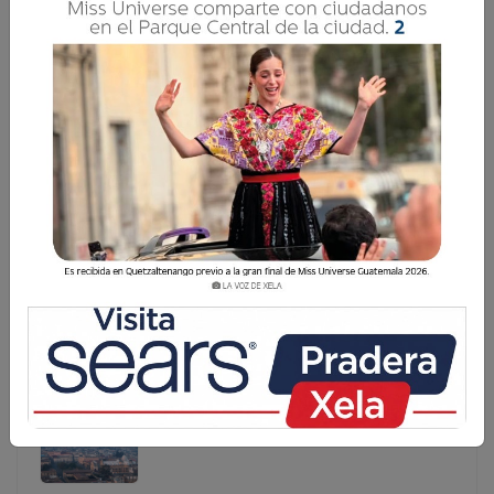
SAT RECUERDA QUE EL 31 DE JULIO VENCE PAGO
DEL IMPUESTO DE CIRCULACIÓN
La Superintendencia de Administración Tributaria (SAT)
recuerda a los propietarios de vehículos que el 31 de julio
de 2026 vence el plazo para pagar el impuesto de
circulación sin recargos. La institución informa que hasta
La Superintendencia de Administración Tributaria (SAT)
recuerda a los propietarios de vehículos que el 31 de
julio de 2026 vence el plazo para pagar el impuesto
de circulación sin recargos. La institución informa que
hasta...