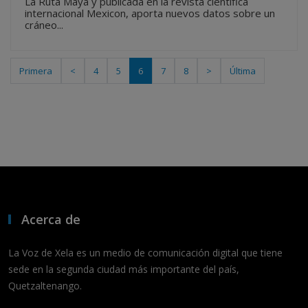
La Ruta Maya y publicada en la revista científica
internacional Mexicon, aporta nuevos datos sobre un
cráneo...
Primera
<
4
5
6
7
8
>
Última
Acerca de
La Voz de Xela es un medio de comunicación digital que tiene
sede en la segunda ciudad más importante del país,
Quetzaltenango.