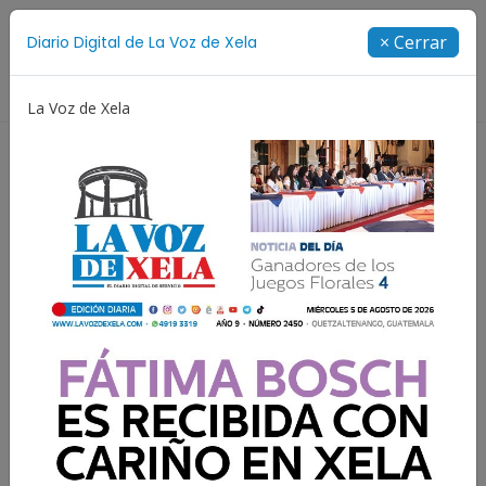
Suscríbete
× Cerrar
Diario Digital de La Voz de Xela
Directorio
La Voz de Xela
ncendios
Festival de Bandas 2026
Proceso Judicial
Resultados para:
Guatemala