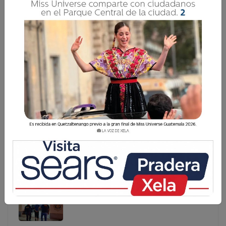
PNC CONSIGNA MÁS DE 25 MIL MOTOCICLETAS
EN LO QUE VA DEL AÑO
Los operativos de control y prevención desarrollados por
la Policía Nacional Civil (PNC) en distintos puntos del país
han derivado en la consignación de 25 mil 298
motocicletas en lo que va del año, como parte de
Los operativos de control y prevención desarrollados
por la Policía Nacional Civil (PNC) en distintos puntos
del país han derivado en la consignación de 25 mil 298
motocicletas en lo que va del año, como parte de ...