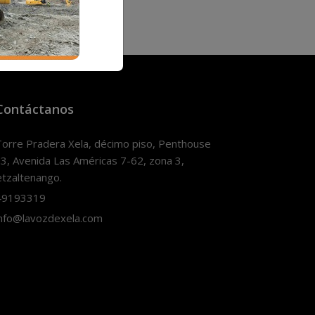
Contáctanos
orre Pradera Xela, décimo piso, Penthouse
3, Avenida Las Américas 7-62, zona 3,
tzaltenango.
9193319
nfo@lavozdexela.com