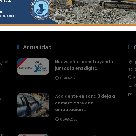
Actualidad
Nueve años construyendo
ital
T
juntos la era digital
100
Que
06/08/2026
4
i
Accidente en zona 3 deja a
y
comerciante con
amputación ...
06/08/2026
ue