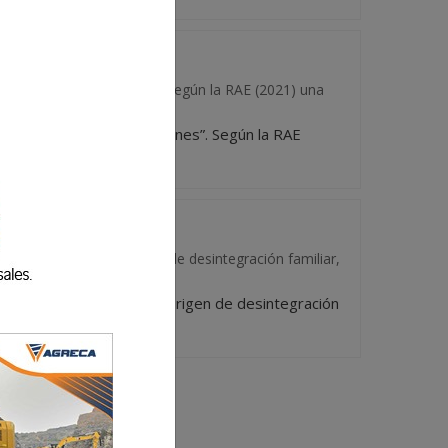
sia son “las suposiciones”. Según la RAE (2021) una
 iglesia son “las suposiciones”. Según la RAE
En re...
s, también son el origen de desintegración familiar,
 el país, también son el origen de desintegración