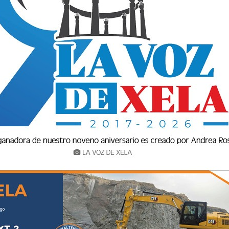
ES” EN LA VIDA COTIDIANA
a sociedad, en las familias, en los grupos, dentro y fuera de la igle
ne, se considera como cierto; impostura o falsedad”. En re
 la sociedad, en las familias, en los grupos, dentro y fuera de la
o que se supone, se considera como cierto; impostura o falsedad”. 
CCIÓN
ambio del tuyo. Las drogas son la causa de 500 mil muertes en el paí
te de ser el elemento principal de violencia entre
a cambio del tuyo. Las drogas son la causa de 500 mil muertes en
dades. Aparte de ser el elemento principal de violencia entre...
ltima