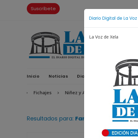
Suscríbete
Diario Digital de La Voz
La Voz de Xela
Inicio
Noticias
Diario Digital
Opinione
rsario
Fichajes
Niñez y Adolescencia
Estafa
Resultados para:
Familias