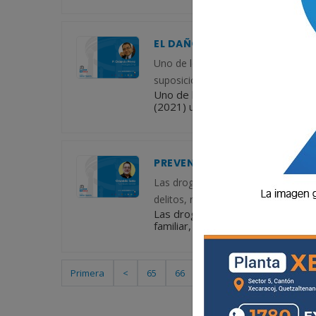
EL DAÑO DE LAS “SUPOSICION
Uno de los errores más comunes en l
suposición es: “aquello que se supo
Uno de los errores más comunes en
(2021) una suposición es: “aquell
PREVENCIÓN DE LA DROGADI
Las drogas te ofrecen su mundo, a c
delitos, muchas enfermedades. Apar
Las drogas te ofrecen su mundo, 
familiar, delitos, muchas enferme
Primera
<
65
66
67
68
69
>
Ú