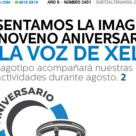
E VEHÍCULOS EN PRADERA XELA
ae una nueva atracción para las familias quetzaltecas, se trata de un
exposición se presentan automóviles de Clásicos Volkswage
trae una nueva atracción para las familias quetzaltecas, se trata
ana. En la exposición se presentan automóviles de Clásicos Volks
SCA A SU PAPÁ
a, cuenta que no sabe nada del señor Mynor Gonzalo Maldonado Tisto
ás de 10 años de no saber de el paradero de su progenitor. E
ja, cuenta que no sabe nada del señor Mynor Gonzalo Maldonado T
 que lleva más de 10 años de no saber de el paradero de su proge
 PARA QUIENES ESTÁN LISTOS
úblicos, el primero, la apertura de la nueva tienda San Martín, en e
tidos; luego en la feria del empleo en Casa Noj, donde hubo
s públicos, el primero, la apertura de la nueva tienda San Martí
a para los sentidos; luego en la feria del empleo en Casa Noj, don