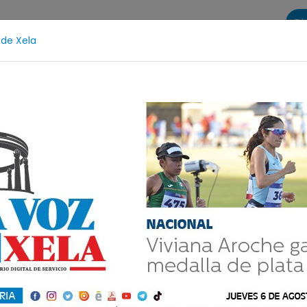
Di
 de Xela
s
La Voz de Xela Sports
Contáctanos
LA VOZ 25
Protección Infantil
Incendios
Festival de Band