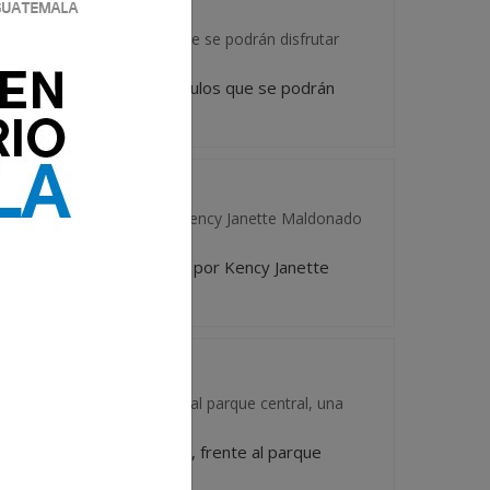
a exposición de vehículos que se podrán disfrutar
 de una exposición de vehículos que se podrán
wage...
j. La ayuda es pedida por Kency Janette Maldonado
istoj. La ayuda es pedida por Kency Janette
nitor. E...
l Centro Histórico, frente al parque central, una
n, en el Centro Histórico, frente al parque
de hubo...