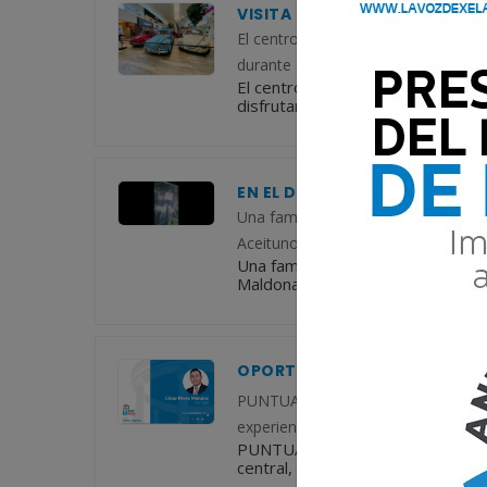
VISITA HOY LA EXPOSICIÓN D
El centro comercial Pradera Xela tr
durante este fin de semana. En la 
El centro comercial Pradera Xela 
disfrutar durante este fin de sem
EN EL DÍA DEL PADRE, HIJA BU
Una familia, especialmente su hij
Aceituno, quien cuenta que lleva m
Una familia, especialmente su hi
Maldonado Aceituno, quien cuenta
OPORTUNIDADES SIEMPRE HAY
PUNTUAL Hoy estuve en dos eventos p
experiencia muy grata para los sen
PUNTUAL Hoy estuve en dos evento
central, una experiencia muy grat