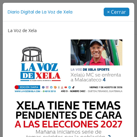
Suscríbete
× Cerrar
Diario Digital de La Voz de Xela
Directorio
La Voz de Xela
Jorge Messi
Copa Centroamericana
Patzicía
Resultados para:
Estudio Multimedia