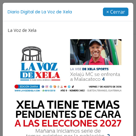
Suscríbete
× Cerrar
Diario Digital de La Voz de Xela
Directorio
La Voz de Xela
eno Aniversario
Fichajes
Niñez y Adolescencia
Resultados para:
Entrevista