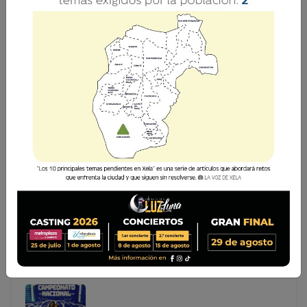
CÓMO SE CALCULA EL 5% CONSTITUCIONAL
PARA LA USAC?
La Constitución Política de la República de Guatemala
establece en el artículo 84 que “Corresponde a la
Universidad de San Carlos de Guatemala una asignación
privativa no menor del cinco por ciento del Presupuesto
General de Ingresos Ordinarios del E
La Constitución Política de la República de Guatemala
establece en el artículo 84 que “Corresponde a la
Universidad de San Carlos de Guatemala una
asignación privativa no menor del cinco por ciento del
Presupuesto General de Ingresos Ordinarios del E...