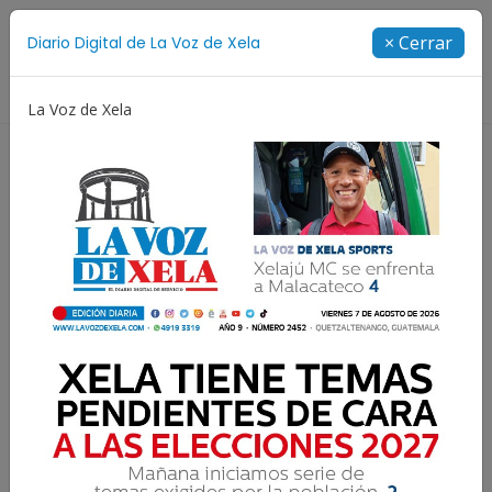
Suscríbete
× Cerrar
Diario Digital de La Voz de Xela
Directorio
La Voz de Xela
Jorge Messi
Copa Centroamericana
Patzicía
Resultados para:
Deporte