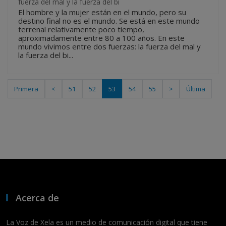
fuerza del mal y la fuerza del bi
El hombre y la mujer están en el mundo, pero su
destino final no es el mundo. Se está en este mundo
terrenal relativamente poco tiempo,
aproximadamente entre 80 a 100 años. En este
mundo vivimos entre dos fuerzas: la fuerza del mal y
la fuerza del bi...
Primera
<
51
52
53
54
55
>
Última
Acerca de
La Voz de Xela es un medio de comunicación digital que tiene