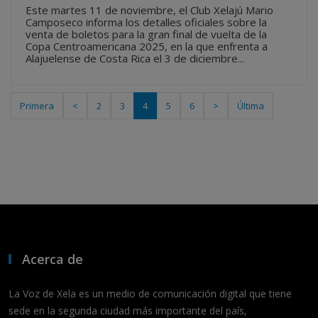
Este martes 11 de noviembre, el Club Xelajú Mario
Camposeco informa los detalles oficiales sobre la
venta de boletos para la gran final de vuelta de la
Copa Centroamericana 2025, en la que enfrenta a
Alajuelense de Costa Rica el 3 de diciembre...
Primera
<
2
3
4
5
6
>
Última
Acerca de
La Voz de Xela es un medio de comunicación digital que tiene
sede en la segunda ciudad más importante del país,