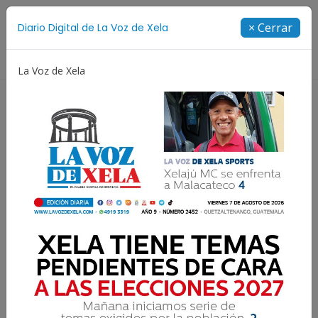
Suscríbete
× Cerrar
Diario Digital de La Voz de Xela
Directorio
La Voz de Xela
Jorge Messi
Copa Centroamericana
Patzicía
Resultados para:
DPI