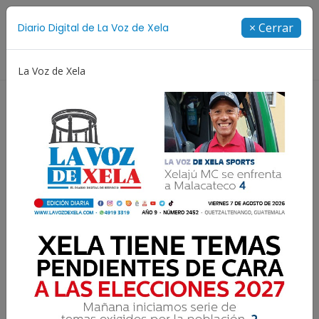
Suscríbete
× Cerrar
Diario Digital de La Voz de Xela
Directorio
La Voz de Xela
Juegos Centroamericanos y del Caribe
Rosario
Resultados para:
Cito-Zarco