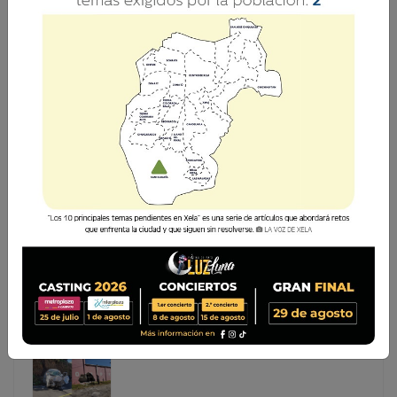
CIV HABILITA PASO PROVISIONAL EN RUTA CITO-
ZARCO TRAS COLAPSO
La Dirección General de Caminos, del Ministerio de
Comunicaciones, Infraestructura y Vivienda (CIV), ejecuta
trabajos de emergencia en el kilómetro 189 de la ruta
Cito Zarco, en Santa Cruz Muluá, Retalhuleu, donde un
socavamien
La Dirección General de Caminos, del Ministerio de
Comunicaciones, Infraestructura y Vivienda (CIV),
ejecuta trabajos de emergencia en el kilómetro 189
de la ruta Cito Zarco, en Santa Cruz Muluá, Retalhuleu,
donde un socavamien...