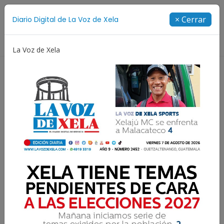
Suscríbete
× Cerrar
Diario Digital de La Voz de Xela
Directorio
La Voz de Xela
Jorge Messi
Copa Centroamericana
Patzicía
Resultados para:
Billar