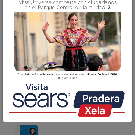
EXTRACTO DE LAS REGLAS DE ORO PARA ESTE
2022
De las llamadas 50 Reglas de Oro para una vida mejor,
selecciono 22 apropiadas para el recién iniciado 2022 y
las comento en seguida: UNO. Haz las cosas con pasión
o mejor no las hagas. Tus resultados solo dependen de
ti. DOS. Cuando saludes
De las llamadas 50 Reglas de Oro para una vida
mejor, selecciono 22 apropiadas para el recién iniciado
2022 y las comento en seguida: UNO. Haz las cosas
con pasión o mejor no las hagas. Tus resultados solo
dependen de ti. DOS. Cuando saludes ...