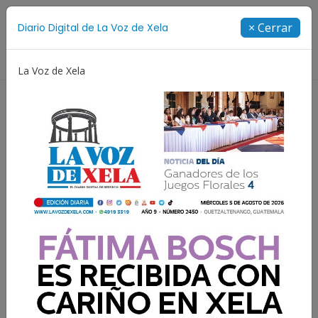
Suscríbete
× Cerrar
Diario Digital de La Voz de Xela
Directorio
La Voz de Xela
Estafa
Protección Infantil
Incendios
Festiva
Resultados para:
Ahorro