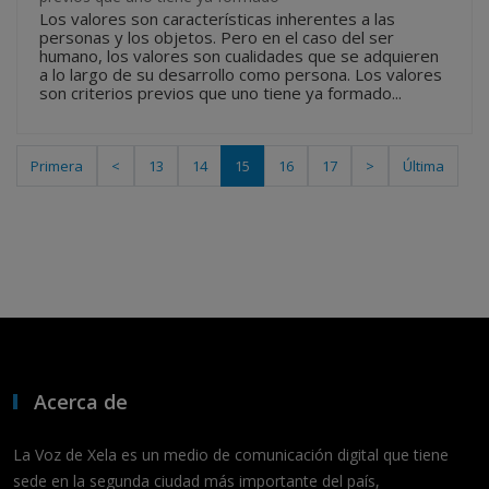
Los valores son características inherentes a las
personas y los objetos. Pero en el caso del ser
humano, los valores son cualidades que se adquieren
a lo largo de su desarrollo como persona. Los valores
son criterios previos que uno tiene ya formado...
Primera
<
13
14
15
16
17
>
Última
Acerca de
La Voz de Xela es un medio de comunicación digital que tiene
sede en la segunda ciudad más importante del país,